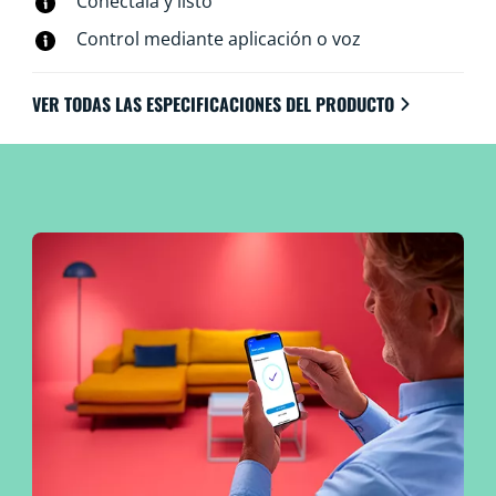
Conéctala y listo
wifi existente, sin necesidad de otro hardware.
Control mediante aplicación o voz
VER TODAS LAS ESPECIFICACIONES DEL PRODUCTO