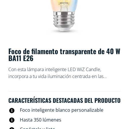
Foco de filamento transparente de 40 W
BA11 E26
Con esta lámpara inteligente LED WiZ Candle,
incorpora a tu vida iluminación centrada en las
personas. Si quiere relajarte o concentrarte en algo,
elige entre los distintos tonos de blanco cálido a frío.
Puedes programar las luces para que se enciendan o
CARACTERÍSTICAS DESTACADAS DEL PRODUCTO
se apaguen según tus rutinas diarias o semanales,
Foco inteligente blanco personalizable
controlarlas con tu smartphone o comandos de voz e
incluso puedes tener acceso a tu iluminación cuando
Hasta 350 lúmenes
no estás en casa. Las luces WiZ se conectan a la red