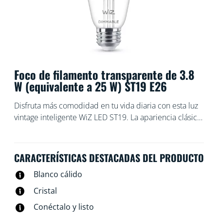
Foco de filamento transparente de 3.8
W (equivalente a 25 W) ST19 E26
Disfruta más comodidad en tu vida diaria con esta luz
vintage inteligente WiZ LED ST19. La apariencia clásica
recubierta color ámbar es perfecta para las luminairas
decorativas. Esta luz brinda una tonalidad blanca suave
que se atenúa al nivel de brillo deseado mediante la
CARACTERÍSTICAS DESTACADAS DEL PRODUCTO
aplicación o a través de tu voz mediante una bocina
Blanco cálido
inteligente. Puedes establecer el horario para
encender o apagar las luces según tus rutinas diarias o
Cristal
semanales, y accede de forma remota a las luces
Conéctalo y listo
incluso cuando no estés en casa. Las luces WiZ se