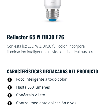
Reflector 65 W BR30 E26
Con esta luz LED WiZ BR30 full color, incorpora
iluminación inteligente a tu vida diaria. Ideal para crear
una iluminación tipo proyector. Crea el ambiente que
desees, ya que puedes elegir entre una luz blanca
cálida o fría, o bien entre 16 millones de colores.
CARACTERÍSTICAS DESTACADAS DEL PRODUCTO
Puedes programar las luces para que se enciendan o
Foco inteligente a todo color
se apaguen según tus rutinas diarias o semanales,
controlarlas con tu teléfono inteligente o comandos de
Hasta 650 lúmenes
voz, e incluso puedes tener acceso a tu iluminación
Conéctalo y listo
cuando no estás en casa. Las luces WiZ se conectan a
la red Wi-Fi existente, sin necesidad de otro hardware.
Control mediante aplicación o voz