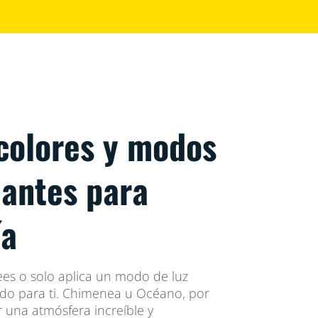
 colores y modos
iantes para
ía
sees o solo aplica un modo de luz
o para ti. Chimenea u Océano, por
 una atmósfera increíble y