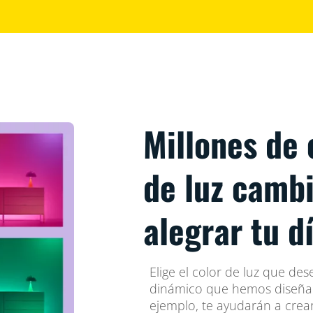
Millones de
de luz camb
alegrar tu d
Elige el color de luz que de
dinámico que hemos diseñad
ejemplo, te ayudarán a crear