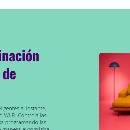
inación
 de
ligentes al instante,
 Wi-Fi. Controla las
asa programando las
e manera automática.