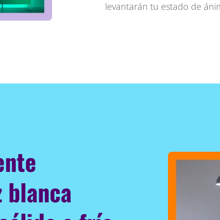
levantarán tu estado de áni
ente
z blanca