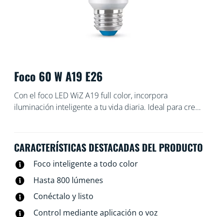
Foco 60 W A19 E26
Con el foco LED WiZ A19 full color, incorpora
iluminación inteligente a tu vida diaria. Ideal para crear
una iluminación tipo proyector. Crea el ambiente que
desees, ya que puedes elegir entre una luz blanca
cálida a fría, o bien entre 16 millones de colores.
CARACTERÍSTICAS DESTACADAS DEL PRODUCTO
Puedes programar las luces para que se enciendan o
Foco inteligente a todo color
se apaguen según tus rutinas diarias o semanales,
controlarlas con tu smartphone o comandos de voz e
Hasta 800 lúmenes
incluso puedes tener acceso a tu iluminación cuando
Conéctalo y listo
no estás en casa. Las luces WiZ se conectan a la red
Wi-Fi existente, sin necesidad de otro hardware.
Control mediante aplicación o voz