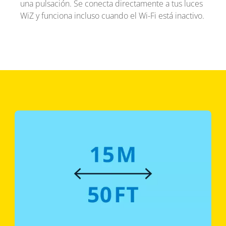
una pulsación. Se conecta directamente a tus luces
WiZ y funciona incluso cuando el Wi-Fi está inactivo.