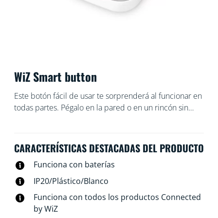
WiZ Smart button
Este botón fácil de usar te sorprenderá al funcionar en
todas partes. Pégalo en la pared o en un rincón sin
necesidad de tornillos o deja que una superficie
metálica atraiga el imán de su interior. Llévalo contigo
por tu casa y controla las luces rápidamente.
CARACTERÍSTICAS DESTACADAS DEL PRODUCTO
Funciona con baterías
IP20/Plástico/Blanco
Funciona con todos los productos Connected
by WiZ