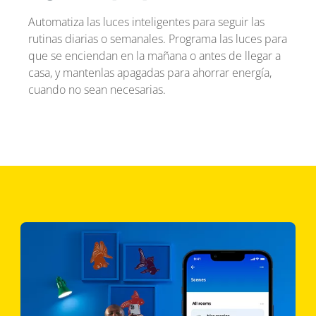
Automatiza las luces inteligentes para seguir las
rutinas diarias o semanales. Programa las luces para
que se enciendan en la mañana o antes de llegar a
casa, y mantenlas apagadas para ahorrar energía,
cuando no sean necesarias.