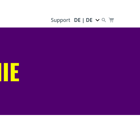
Support
DE | DE
IE