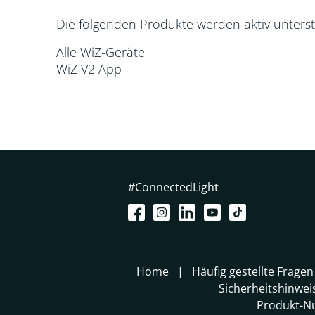
Die folgenden Produkte werden aktiv unterst
Alle WiZ-Geräte
WiZ V2 App
#ConnectedLight
Home
Häufig gestellte Fragen
Sicherheitshinwei
Produkt-N