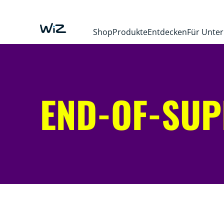
Shop
Produkte
Entdecken
Für Unte
END-OF-SUP