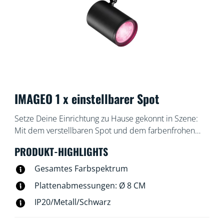
IMAGEO 1 x einstellbarer Spot
Setze Deine Einrichtung zu Hause gekonnt in Szene:
Mit dem verstellbaren Spot und dem farbenfrohen
smarten Licht des smarten Spotleuchte WiZ Imageo in
PRODUKT-HIGHLIGHTS
Schwarz. Verwende Dein vorhandenes WLAN zur
Steuerung mit der WiZ App oder Deiner Stimme.
Gesamtes Farbspektrum
Plattenabmessungen: Ø 8 CM
IP20/Metall/Schwarz