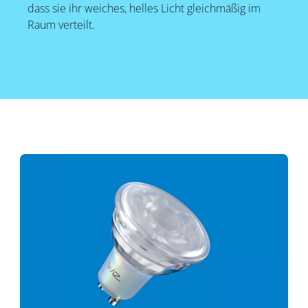
dass sie ihr weiches, helles Licht gleichmäßig im
Raum verteilt.