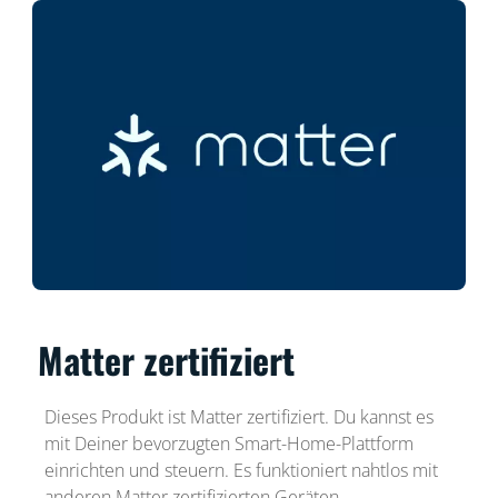
Matter zertifiziert
Dieses Produkt ist Matter zertifiziert. Du kannst es
mit Deiner bevorzugten Smart-Home-Plattform
einrichten und steuern. Es funktioniert nahtlos mit
anderen Matter zertifizierten Geräten.