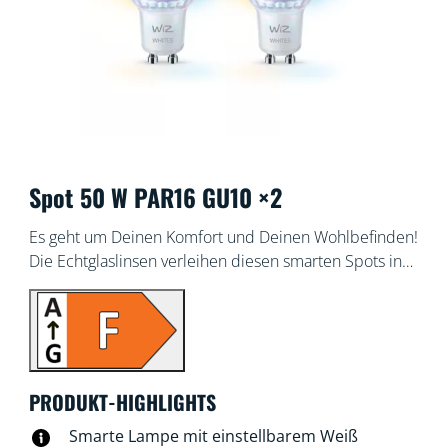
Spot 50 W PAR16 GU10 ×2
Es geht um Deinen Komfort und Deinen Wohlbefinden!
Die Echtglaslinsen verleihen diesen smarten Spots in
der herkömmlichen GU10-Form einen Hauch von
Eleganz. Aber sie haben noch mehr zu bieten: ein
einstellbares weißes Licht für alle Bedürfnisse und
Stimmungen. Nutze Kaltweiß, wenn Du Dich
konzentrieren musst, oder gemütliches Warmweiß,
PRODUKT-HIGHLIGHTS
wenn Du Dich entspannen möchtest – einfach so, wie
es für Dich am besten und angenehmsten ist. All das
Smarte Lampe mit einstellbarem Weiß