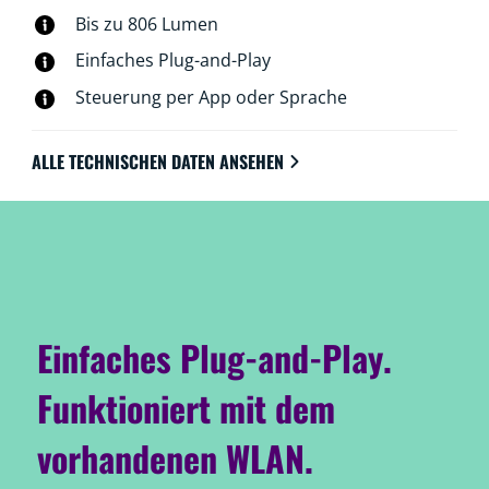
Dir die Fernsteuerung gute Dienste. WiZ-Lampen
Bis zu 806 Lumen
verbinden sich ohne zusätzliche Hardware mit Deinem
WLAN.
Einfaches Plug-and-Play
Steuerung per App oder Sprache
ALLE TECHNISCHEN DATEN ANSEHEN
Einfaches Plug-and-Play.
Funktioniert mit dem
vorhandenen WLAN.