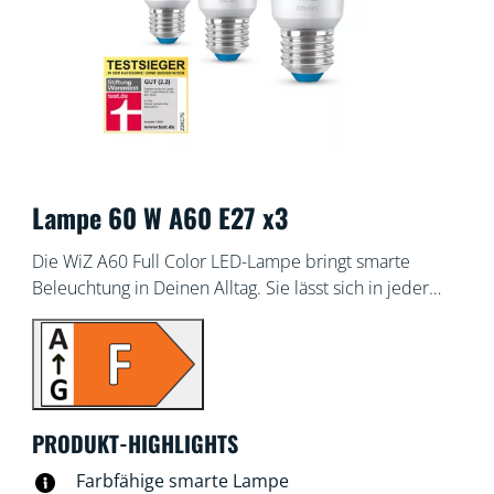
Lampe 60 W A60 E27 x3
Die WiZ A60 Full Color LED-Lampe bringt smarte
Beleuchtung in Deinen Alltag. Sie lässt sich in jeder
Leuchte nachrüsten und schafft die von Dir
gewünschte Atmosphäre mit 16 Millionen Farben oder
einem warmweißen bis kaltweißen Licht. Du kannst
Zeitpläne zum Ein- und Ausschalten des Lichts für
Deine täglichen oder wöchentlichen Aktivitäten
PRODUKT-HIGHLIGHTS
einrichten oder das Licht mit Deinem Smartphone
oder Deiner Stimme steuern. Bei Abwesenheit leistet
Farbfähige smarte Lampe