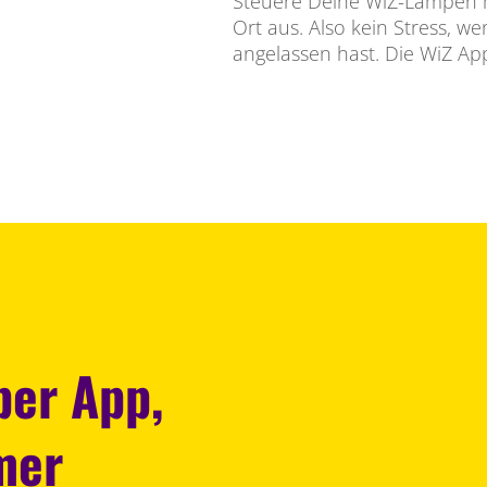
Steuere Deine WiZ-Lampen 
Ort aus. Also kein Stress, w
angelassen hast. Die WiZ App
er App,
mer