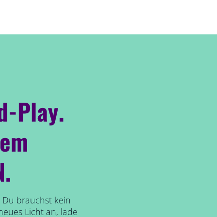
d-Play.
dem
N.
 Du brauchst kein
neues Licht an, lade