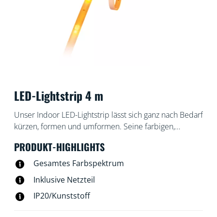
LED-Lightstrip 4 m
Unser Indoor LED-Lightstrip lässt sich ganz nach Bedarf
kürzen, formen und umformen. Seine farbigen,
dynamischen Lichtmodi verschönern den Raum unter
PRODUKT-HIGHLIGHTS
Schränken oder hinter Möbeln. Sein Ambientelicht
schafft die perfekte Stimmung, um richtig zu
Gesamtes Farbspektrum
entspannen.
Inklusive Netzteil
IP20/Kunststoff