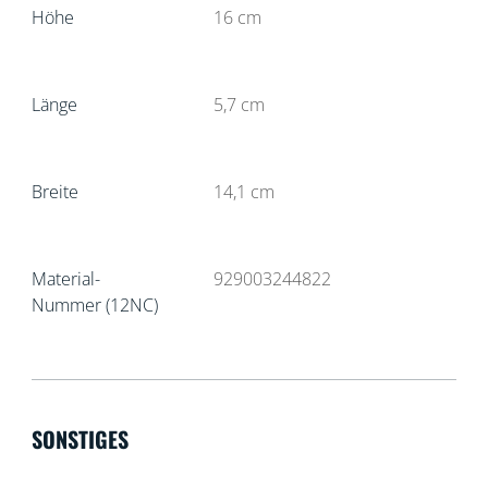
Höhe
16
cm
Länge
5,7
cm
Breite
14,1
cm
Material-
929003244822
Nummer (12NC)
SONSTIGES