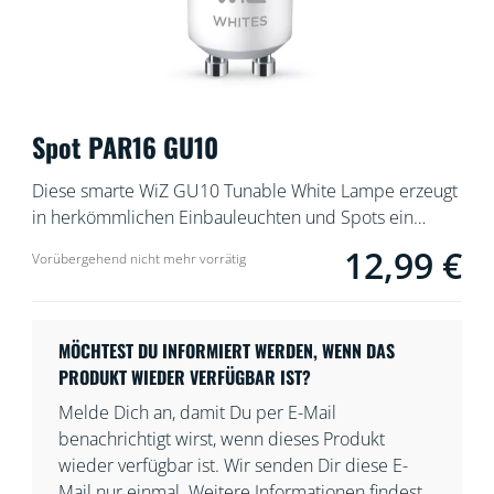
Spot PAR16 GU10
Diese smarte WiZ GU10 Tunable White Lampe erzeugt
in herkömmlichen Einbauleuchten und Spots ein
diffuses, warm- oder kaltweißes Licht. Die Lampe ist
12,99 €
Current price is 12
Vorübergehend nicht mehr vorrätig
mit der WiZ App oder per Sprachsteuerung dimmbar.
Außerdem gibt es in der WLAN-Einrichtung
voreingestellte Lichtmodi.
MÖCHTEST DU INFORMIERT WERDEN, WENN DAS
PRODUKT WIEDER VERFÜGBAR IST?
Melde Dich an, damit Du per E-Mail
benachrichtigt wirst, wenn dieses Produkt
wieder verfügbar ist. Wir senden Dir diese E-
Mail nur einmal. Weitere Informationen findest