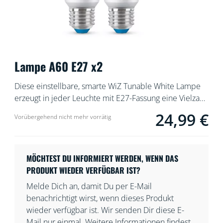
Lampe A60 E27 x2
Diese einstellbare, smarte WiZ Tunable White Lampe
erzeugt in jeder Leuchte mit E27-Fassung eine Vielzahl
an warmen oder kalten Weißlichttönen. Das Licht ist
24,99 €
Current price is 24
Vorübergehend nicht mehr vorrätig
mit der WiZ App oder per Sprachsteuerung dimmbar.
Außerdem gibt es in der WLAN-Einrichtung
voreingestellte Lichtmodi.
MÖCHTEST DU INFORMIERT WERDEN, WENN DAS
PRODUKT WIEDER VERFÜGBAR IST?
Melde Dich an, damit Du per E-Mail
benachrichtigt wirst, wenn dieses Produkt
wieder verfügbar ist. Wir senden Dir diese E-
Mail nur einmal. Weitere Informationen findest