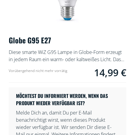
Globe G95 E27
Diese smarte WiZ G95 Lampe in Globe-Form erzeugt
in jedem Raum ein warm- oder kaltweißes Licht. Das
Licht ist mit der WiZ App oder per Sprachsteuerung
14,99 €
Current price is 14
Vorübergehend nicht mehr vorrätig
dimmbar. Außerdem gibt es in der WLAN-Einrichtung
voreingestellte Lichtmodi.
MÖCHTEST DU INFORMIERT WERDEN, WENN DAS
PRODUKT WIEDER VERFÜGBAR IST?
Melde Dich an, damit Du per E-Mail
benachrichtigt wirst, wenn dieses Produkt
wieder verfügbar ist. Wir senden Dir diese E-
Mail nur einmal. Weitere Informationen findest