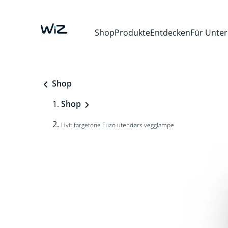
Shop
Produkte
Entdecken
Für Unte
Shop
Shop
Hvit fargetone Fuzo utendørs vegglampe