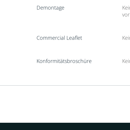
Demontage
Ke
vo
Commercial Leaflet
Ke
Konformitätsbroschüre
Ke