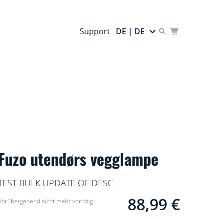
Support
DE | DE
Fuzo utendørs vegglampe
TEST BULK UPDATE OF DESC
88,99 €
Current price is 88,99 
Vorübergehend nicht mehr vorrätig