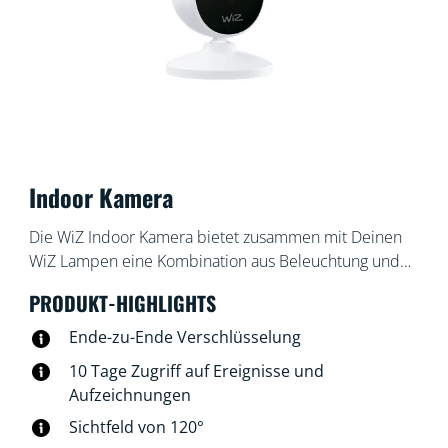
Indoor Kamera
Die WiZ Indoor Kamera bietet zusammen mit Deinen
WiZ Lampen eine Kombination aus Beleuchtung und
Heimüberwachungssystem. Platziere sie wo Du willst
PRODUKT-HIGHLIGHTS
und starte sie bei Bewegung, Geräuschen oder per
WiZ App. Schalte die Nachtsichtkamera ein, nutze das
Ende-zu-Ende Verschlüsselung
Audio um Eindringlinge abzuschrecken oder Hilfe
10 Tage Zugriff auf Ereignisse und
anzubieten und mache Beweisaufnahmen. WiZ gibt Dir
Aufzeichnungen
mit der integrierten Sicherheits- und Lichtsteuerungs-
Sichtfeld von 120°
App die volle Kontrolle, ob zu Hause oder unterwegs.