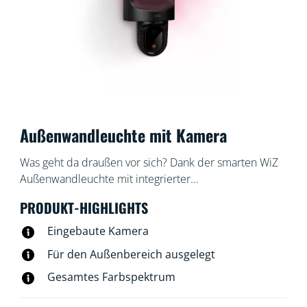
Außenwandleuchte mit Kamera
Was geht da draußen vor sich? Dank der smarten WiZ
Außenwandleuchte mit integrierter
Überwachungskamera bleibt niemand mehr im
PRODUKT-HIGHLIGHTS
Dunkeln stehen. Sobald eine Bewegung erkannt wird,
geht das Licht unserer wetterfesten Kamera an.
Eingebaute Kamera
Mögliche ungebetene Gäste werden überrascht und
Für den Außenbereich ausgelegt
Du kannst auch nach Einbruch der Dunkelheit bequem
Gesamtes Farbspektrum
nach Hause kommen.