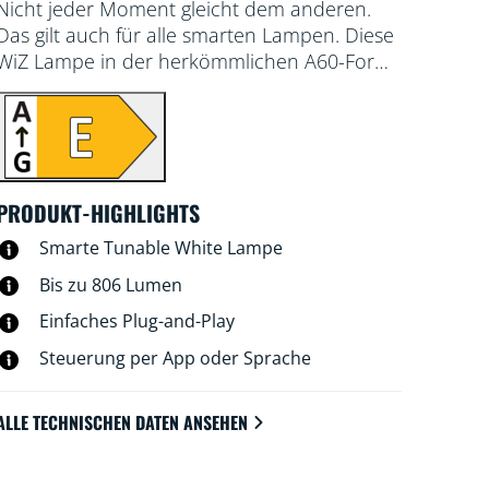
Nicht jeder Moment gleicht dem anderen.
Das gilt auch für alle smarten Lampen. Diese
WiZ Lampe in der herkömmlichen A60-Form
hat etwas ganz Besonderes zu bieten: ein
einstellbares weißes LED-Licht für alle
Bedürfnisse und Stimmungen. Nutze kühles
Licht, wenn Du Dich konzentrieren musst,
oder gemütliches Licht, wenn Du Dich
PRODUKT-HIGHLIGHTS
entspannen möchtest, einfach so, wie es für
Dich am besten und angenehmsten ist. Alles
Smarte Tunable White Lampe
ist über WLAN mit der WiZ App, der WiZ
Bis zu 806 Lumen
Fernbedienung oder Deiner Stimme
Einfaches Plug-and-Play
steuerbar.
Steuerung per App oder Sprache
ALLE TECHNISCHEN DATEN ANSEHEN