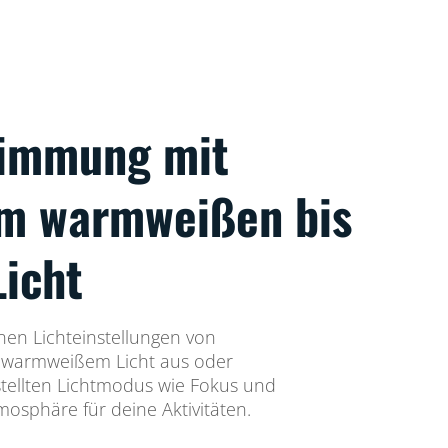
timmung mit
em warmweißen bis
Licht
nen Lichteinstellungen von
 warmweißem Licht aus oder
tellten Lichtmodus wie Fokus und
osphäre für deine Aktivitäten.