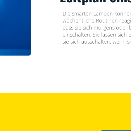
Die smarten Lampen können 
wöchentliche Routinen reagi
dass sie sich morgens oder
einschalten. Sie lassen sich 
sie sich ausschalten, wenn s