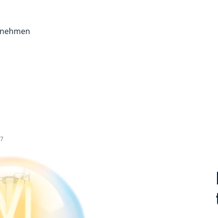
rnehmen
27