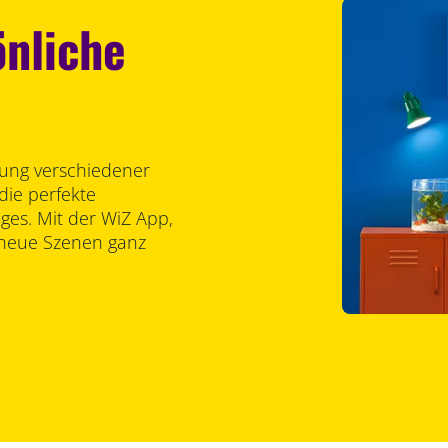
önliche
lung verschiedener
die perfekte
es. Mit der WiZ App,
 neue Szenen ganz