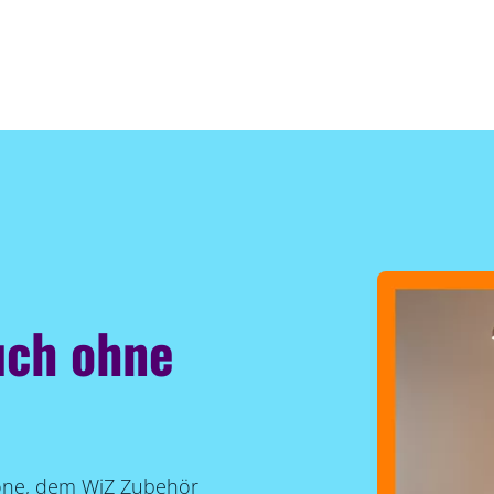
uch ohne
one, dem WiZ Zubehör