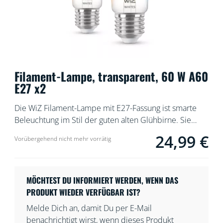
Filament-Lampe, transparent, 60 W A60
E27 x2
Die WiZ Filament-Lampe mit E27-Fassung ist smarte
Beleuchtung im Stil der guten alten Glühbirne. Sie
erzeugt ein warm- oder kaltweißes Licht, das mit der
24,99 €
Current price is 24
Vorübergehend nicht mehr vorrätig
WiZ App oder per Sprachsteuerung gedimmt werden
kann. Nutze außerdem die voreingestellten Lichtmodi.
MÖCHTEST DU INFORMIERT WERDEN, WENN DAS
PRODUKT WIEDER VERFÜGBAR IST?
Melde Dich an, damit Du per E-Mail
benachrichtigt wirst, wenn dieses Produkt