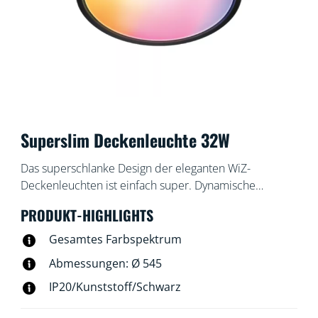
Superslim Deckenleuchte 32W
Das superschlanke Design der eleganten WiZ-
Deckenleuchten ist einfach super. Dynamische
Lichtmodi in allen Farben sorgen für Spaß beim Feiern
PRODUKT-HIGHLIGHTS
oder um eine Auszeit mit den Liebsten zu verbringen.
Auch der perfekte Weißlichtton ist möglich: kühles
Gesamtes Farbspektrum
Tageslicht für Konzentration und Produktivität,
Abmessungen: Ø 545
gemütliches Kerzenlicht zum Entspannen oder
IP20/Kunststoff/Schwarz
irgendetwas dazwischen. Das minimalistische
schwarze Gehäuse setzt einen eleganten Akzent in