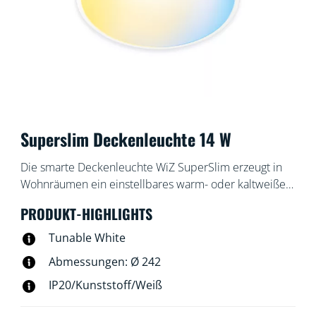
Superslim Deckenleuchte 14 W
Die smarte Deckenleuchte WiZ SuperSlim erzeugt in
Wohnräumen ein einstellbares warm- oder kaltweißes
Licht. Steuere die Leuchte mit der WiZ App oder
PRODUKT-HIGHLIGHTS
Deiner Stimme, um das Licht zu dimmen oder heller
einzustellen, oder nutze in der WLAN-Einrichtung
Tunable White
voreingestellte Lichtmodi.
Abmessungen: Ø 242
IP20/Kunststoff/Weiß