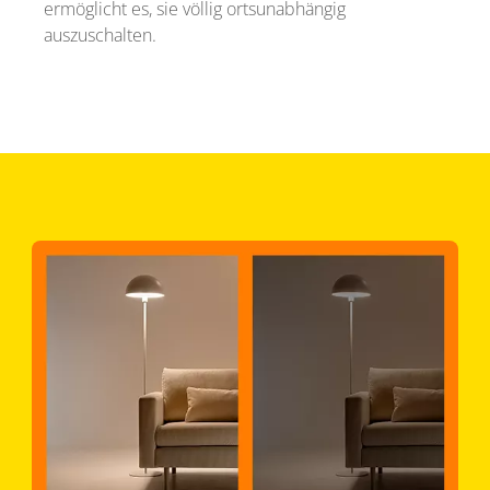
ermöglicht es, sie völlig ortsunabhängig
auszuschalten.