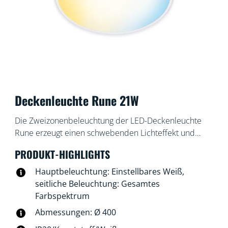
Deckenleuchte Rune 21W
Die Zweizonenbeleuchtung der LED-Deckenleuchte
Rune erzeugt einen schwebenden Lichteffekt und
dynamische Farbkombinationen. Mit der Mittelzone
PRODUKT-HIGHLIGHTS
für kühles, helles oder warmweißes Umgebungslicht
und einem Ring aus Farblicht sind personalisierte
Hauptbeleuchtung: Einstellbares Weiß,
Szenen möglich, die jedes Mal für eine angenehme
seitliche Beleuchtung: Gesamtes
Überraschung sorgen.
Farbspektrum
Abmessungen: Ø 400