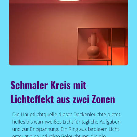
Schmaler Kreis mit
Lichteffekt aus zwei Zonen
Die Hauptlichtquelle dieser Deckenleuchte bietet
helles bis warmweißes Licht für tägliche Aufgaben
und zur Entspannung. Ein Ring aus farbigem Licht
erzeugt eine indirekte Beleuchtung, die die