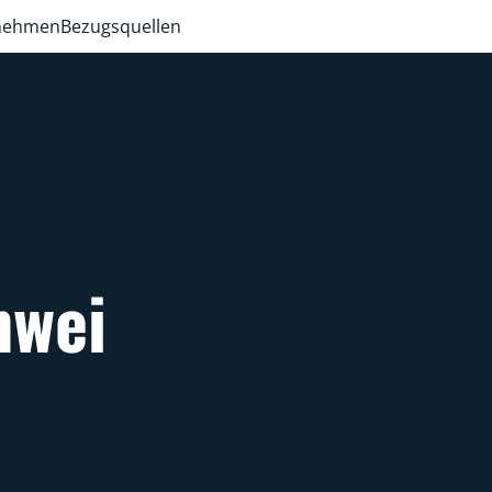
rnehmen
Bezugsquellen
nwei