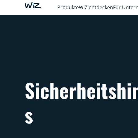
Produkte
WiZ entdecken
Für Unte
Sicherheitshi
s