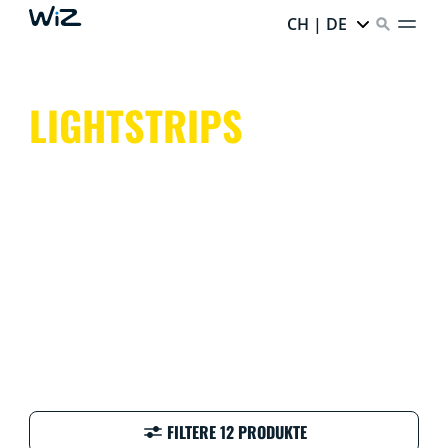
CH | DE
LIGHTSTRIPS
Licht, wie Du es willst. Mit den LED Lightstrips bringst
Du Licht in die kleinsten Ecken Deines Raumes. Deiner
Kreativität sind keine Grenzen gesetzt: Du kannst die
LED Streifen formen und biegen wie Du willst. So
flexibel, so spaßig, so WiZ!
FILTERE 12 PRODUKTE