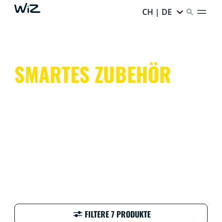
CH | DE
SMARTES ZUBEHÖR
Ergänze Dein Setup mit einer WiZ Fernbedienung und
anderem Beleuchtungszubehör. Mach Deine Leuchten
noch smarter und Dein Leben noch einfacher.
FILTERE 7 PRODUKTE