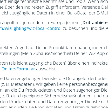
dert einige technische Kenntnisse und Tools. Wenn sich
se über den indirekten Zugriff anfordern. Versende De
leicht zugängliche Daten) in einer Bulk-Datei per E-Mail
 Zugriff mit jemandem in Europa (einem „
Drittanbiete
om/wizlighting/wiz-local-control
zu besuchen und die An
 direkten Zugriff auf Deine Produktdaten haben, inde
tellungen (Mein Zuhause/Sicherheit) Deiner WiZ App de
en (als leicht zugängliche Daten) über einen indirekt
m
Online-Formular
auswählst.
e Daten zugehöriger Dienste, die Du angefordert oder 
 (z. B. Metadaten). Wir geben keine personenbezogene
en, an die Du Produktdaten und Daten zugehöriger Diens
z. B. durch geeignete Sicherheitsmaßnahmen, und dass 
dürfen Produktdaten und Daten zugehöriger Dienste nic
erdies dürfen sie Produktdaten und Daten zugehöriger 