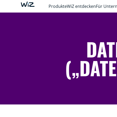
Produkte
WiZ entdecken
Für Unte
DAT
(„DAT