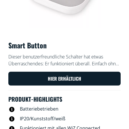
Smart Button
Dieser benutzerfreundliche Schalter hat etwas
Überraschendes: Er funktioniert überall. Einfach ohne
Schrauben an der Wand oder in einer Ecke anbringen
oder dank des integrierten Magneten an einer
HIER ERHÄLTLICH
Metallfläche befestigen. Nimm ihn mit in jeden Raum
und steuere Deine Lampen ganz einfach.
PRODUKT-HIGHLIGHTS
Batteriebetrieben
IP20/Kunststoff/weiß
Funktioniert mit allen WiZ Connected