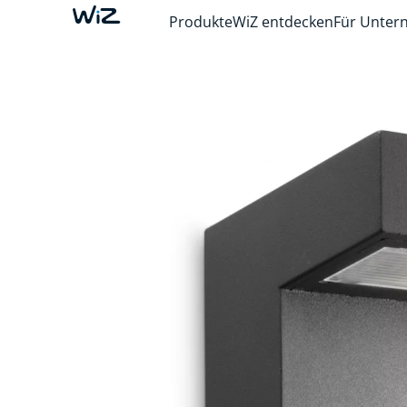
Produkte
WiZ entdecken
Für Unte