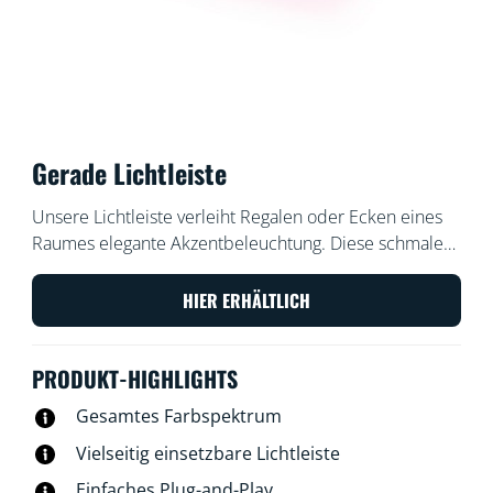
Gerade Lichtleiste
Unsere Lichtleiste verleiht Regalen oder Ecken eines
Raumes elegante Akzentbeleuchtung. Diese schmale
Lichtleiste strahlt eine Vielzahl von Farben aus und
passt prima dorthin, wo wenig Platz ist. Auf eine Seite
HIER ERHÄLTLICH
gekippt lässt sich der Lichtwinkel einstellen. Wenn Du
eine längere Lichtleiste benötigst, kannst Du mit einer
PRODUKT-HIGHLIGHTS
zweiten Lichtleiste doppelte Wirkung erzeugen.
Gesamtes Farbspektrum
Vielseitig einsetzbare Lichtleiste
Einfaches Plug-and-Play