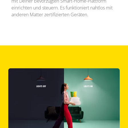
mit Deiner bevorzugten Smart-Home-Plattform
einrichten und steuern. Es funktioniert nahtlos mit
anderen Matter zertifizierten Geräten.