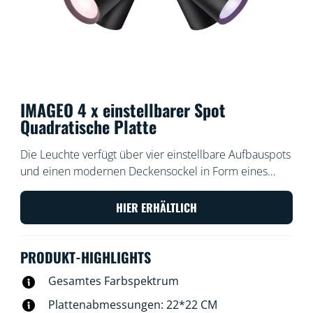
IMAGEO 4 x einstellbarer Spot
Quadratische Platte
Die Leuchte verfügt über vier einstellbare Aufbauspots
und einen modernen Deckensockel in Form eines
nicht ganz quadratischen Elements. Die Leistung ist
stark genug, um einen Raum in alle Richtungen mit
HIER ERHÄLTLICH
Licht und Farbe zu durchfluten. Unsere Aufbauspots
ermöglichen die Auswahl der perfekten Lichtszene für
PRODUKT-HIGHLIGHTS
jede Aktivität.
Gesamtes Farbspektrum
Plattenabmessungen: 22*22 CM