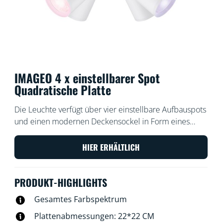
IMAGEO 4 x einstellbarer Spot
Quadratische Platte
Die Leuchte verfügt über vier einstellbare Aufbauspots
und einen modernen Deckensockel in Form eines
nicht ganz quadratischen Elements. Die Leistung ist
stark genug, um einen Raum in alle Richtungen mit
HIER ERHÄLTLICH
Licht und Farbe zu durchfluten. Unsere Aufbauspots
ermöglichen die Auswahl der perfekten Lichtszene für
PRODUKT-HIGHLIGHTS
jede Aktivität.
Gesamtes Farbspektrum
Plattenabmessungen: 22*22 CM