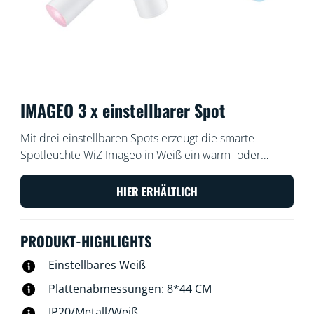
IMAGEO 3 x einstellbarer Spot
Mit drei einstellbaren Spots erzeugt die smarte
Spotleuchte WiZ Imageo in Weiß ein warm- oder
kaltweißes Licht für jeden Raum. In Verbindung mit
dem vorhandenen WLAN kann sie über die WiZ App
HIER ERHÄLTLICH
oder per Stimme gesteuert werden.
PRODUKT-HIGHLIGHTS
Einstellbares Weiß
Plattenabmessungen: 8*44 CM
IP20/Metall/Weiß