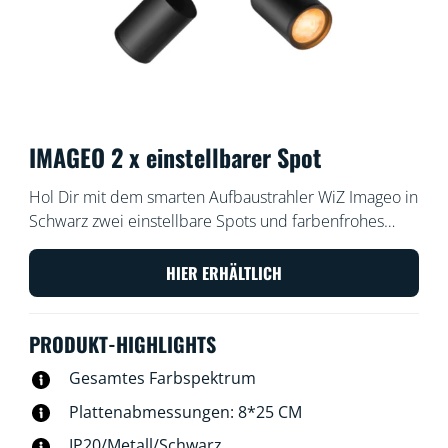
IMAGEO 2 x einstellbarer Spot
Hol Dir mit dem smarten Aufbaustrahler WiZ Imageo in
Schwarz zwei einstellbare Spots und farbenfrohes
smartes Licht. Verwende Dein vorhandenes WLAN zur
Steuerung mit der WiZ App oder Deiner Stimme.
HIER ERHÄLTLICH
PRODUKT-HIGHLIGHTS
Gesamtes Farbspektrum
Plattenabmessungen: 8*25 CM
IP20/Metall/Schwarz