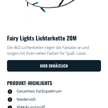
Fairy Lights Lichterkette 20M
Die WiZ-Lichterketten regen die Fantasie an und
sorgen mit ihren vielen Farben für Spaß. Lasse
Feiertage, Partys, romantische Abende und sogar
Deinen Alltag auf magische Weise erstrahlen! Du
HIER ERHÄLTLICH
kannst diese Lichterketten mit 160 LEDs als
Christbaumschmuck, als Türdeko an Halloween, für
PRODUKT-HIGHLIGHTS
den samstäglichen Spieleabend, an lauen
Sommerabenden für das Essen auf der Terrasse oder
Gesamtes Farbspektrum
als Alltagsbeleuchtung im Schlaf- und Esszimmer
Niedervolt
einsetzen. Statische und dynamische Lichtmodi
begeistern mit über 16 Millionen verfügbaren Farben
IP44/Kunststoff