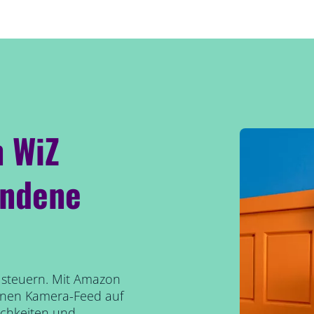
n WiZ
undene
 steuern. Mit Amazon
einen Kamera-Feed auf
ichkeiten und