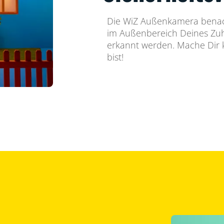
Die WiZ Außenkamera benach
im Außenbereich Deines Zu
erkannt werden. Mache Dir 
bist!