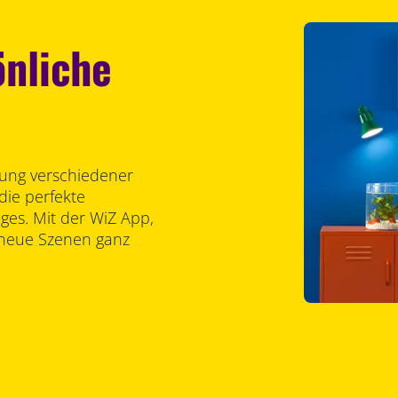
önliche
lung verschiedener
die perfekte
es. Mit der WiZ App,
 neue Szenen ganz