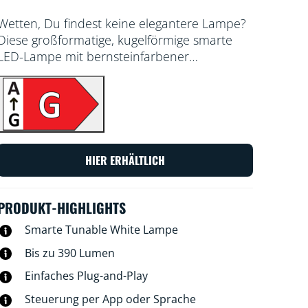
Wetten, Du findest keine elegantere Lampe?
Diese großformatige, kugelförmige smarte
LED-Lampe mit bernsteinfarbener
Beschichtung verleiht Deinen dekorativen
Leuchten oder überall dort, wo Du es stilvoll
haben möchtest, eine eindrucksvolle
Vintage-Atmosphäre. Hunderte
Weißlichttöne von gemütlich bis kühl stehen
zur Wahl. Außerdem kannst Du mit der
HIER ERHÄLTLICH
automatischen Anpassung Deinen sich
immer wieder ändernden Bedürfnissen und
Stimmungen nachgehen. Alles ist über WLAN
PRODUKT-HIGHLIGHTS
mit der WiZ App, der WiZ Fernbedienung
Smarte Tunable White Lampe
oder Deiner Stimme steuerbar.
Bis zu 390 Lumen
Einfaches Plug-and-Play
Steuerung per App oder Sprache