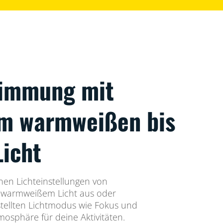
timmung mit
em warmweißen bis
Licht
nen Lichteinstellungen von
 warmweißem Licht aus oder
tellten Lichtmodus wie Fokus und
osphäre für deine Aktivitäten.