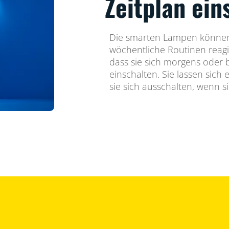
Zeitplan ein
Die smarten Lampen können 
wöchentliche Routinen reagi
dass sie sich morgens oder
einschalten. Sie lassen sich 
sie sich ausschalten, wenn s