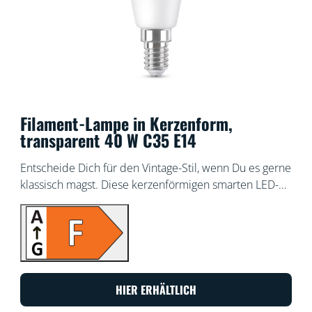
Filament-Lampe in Kerzenform,
transparent 40 W C35 E14
Entscheide Dich für den Vintage-Stil, wenn Du es gerne
klassisch magst. Diese kerzenförmigen smarten LED-
Lampen aus klarem Glas eignen sich hervorragend für
Deine dekorativen Leuchten oder überall dort, wo Du
es stilvoll haben möchtest. Hunderte Weißlichttöne
von gemütlich bis kühl stehen zur Wahl. Außerdem
kannst Du mit der automatischen Anpassung Deinen
sich immer wieder ändernden Bedürfnissen und
HIER ERHÄLTLICH
Stimmungen nachgehen. Alles ist über WLAN mit der