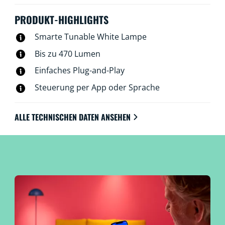
WiZ App, der WiZ Fernbedienung oder Deiner Stimme
steuerbar.
PRODUKT-HIGHLIGHTS
Smarte Tunable White Lampe
Bis zu 470 Lumen
Einfaches Plug-and-Play
Steuerung per App oder Sprache
ALLE TECHNISCHEN DATEN ANSEHEN