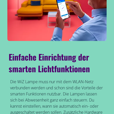
Einfache Einrichtung der
smarten Lichtfunktionen
Die WiZ Lampe muss nur mit dem WLAN-Netz
verbunden werden und schon sind die Vorteile der
smarten Funktionen nutzbar. Die Lampen lassen
sich bei Abwesenheit ganz einfach steuern. Du
kannst einstellen, wann sie automatisch ein- oder
ausgeschaltet werden sollen. Zusätzliche Hardware