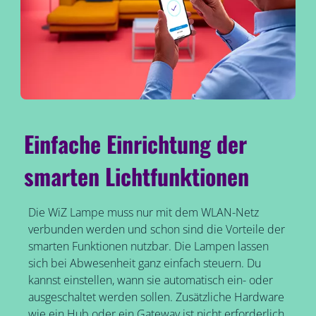
Einfache Einrichtung der
smarten Lichtfunktionen
Die WiZ Lampe muss nur mit dem WLAN-Netz
verbunden werden und schon sind die Vorteile der
smarten Funktionen nutzbar. Die Lampen lassen
sich bei Abwesenheit ganz einfach steuern. Du
kannst einstellen, wann sie automatisch ein- oder
ausgeschaltet werden sollen. Zusätzliche Hardware
wie ein Hub oder ein Gateway ist nicht erforderlich.