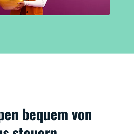
pen bequem von
us steuern