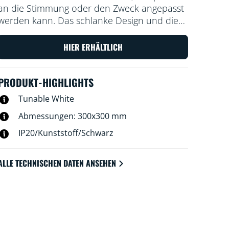
an die Stimmung oder den Zweck angepasst
werden kann. Das schlanke Design und die
einfache Installation machen diese Leuchten
zu einem komfortablen und hervorragend
HIER ERHÄLTLICH
passenden Teil des Raums.
PRODUKT-HIGHLIGHTS
Tunable White
Abmessungen: 300x300 mm
IP20/Kunststoff/Schwarz
ALLE TECHNISCHEN DATEN ANSEHEN