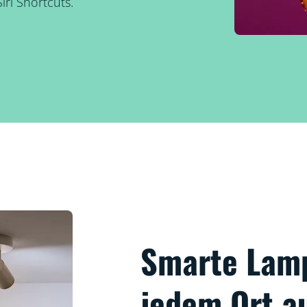
ri Shortcuts.
Smarte Lam
jedem Ort a