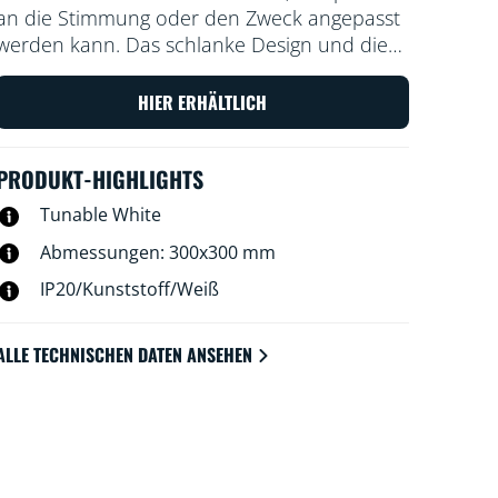
an die Stimmung oder den Zweck angepasst
werden kann. Das schlanke Design und die
einfache Installation machen diese Leuchten
zu einem komfortablen und hervorragend
HIER ERHÄLTLICH
passenden Teil des Raums.
PRODUKT-HIGHLIGHTS
Tunable White
Abmessungen: 300x300 mm
IP20/Kunststoff/Weiß
ALLE TECHNISCHEN DATEN ANSEHEN