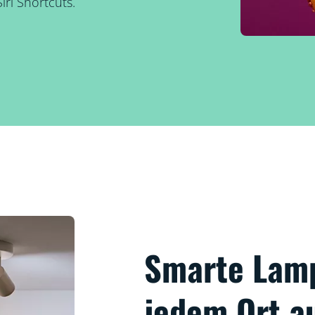
ri Shortcuts.
Smarte Lam
jedem Ort a