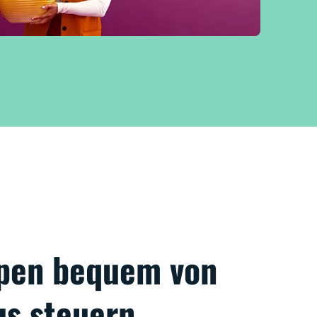
pen bequem von
us steuern