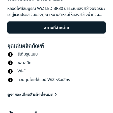
หลอดไฟสีสมบูรณ์ WiZ LED BR30 นำระบบแสงสว่างอัจฉริยะ
มาสู่ชีวิตประจำวันของคุณ เหมาะสำหรับให้แสงสว่างน้ำท่วม
สร้างบรรยากาศตามที่คุณต้องการด้วยสี 16 ล้านสี รวมถึง
แสงสีขาวโทนอุ่นถึงโทนเย็น คุณสามารถกำหนดเวลาในการ
สถานที่จำหน่าย
เปิดและปิดไฟตามกิจวัตรประจำวันหรือรายสัปดาห์ ควบคุมด้วย
สมาร์ทโฟนหรือเสียงของคุณ และเข้าถึงไฟจากระยะไกลได้แม้
จุดเด่นผลิตภัณฑ์
ในขณะที่คุณไม่อยู่ ไฟ WiZ เชื่อมต่อกับ Wi-Fi ที่คุณมีอยู่ โดย
ไม่จำเป็นต้องใช้ฮาร์ดแวร์เพิ่มเติม
สีเต็มรูปแบบ
พลาสติก
Wi-Fi
ควบคุมโดยใช้แอป WiZ หรือเสียง
ดูรายละเอียดสินค้าทั้งหมด