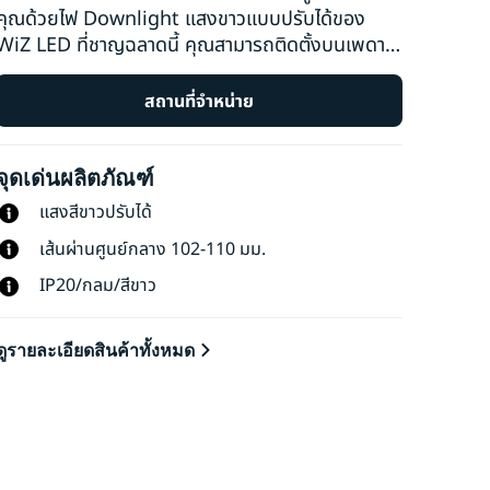
คุณด้วยไฟ Downlight แสงขาวแบบปรับได้ของ
WiZ LED ที่ชาญฉลาดนี้ คุณสามารถติดตั้งบนเพดาน
และสร้างบรรยากาศจากเฉดสีต่างๆ ของแสงโทนอุ่น
และแสงโทนเย็นที่จะช่วยให้คุณผ่อนคลายหรือมีสมาธิ
สถานที่จำหน่าย
คุณสามารถกำหนดเวลาให้เปิดหรือปิดไฟตามกิจวัตร
ประจำวันหรือประจำสัปดาห์ของคุณ ตลอดจนควบคุม
จุดเด่นผลิตภัณฑ์
ด้วยสมาร์ทโฟนหรือเสียงของคุณ และเข้าถึงระบบไฟ
ของคุณจากระยะไกลเมื่อคุณไม่อยู่ ไฟของ WiZ จะ
แสงสีขาวปรับได้
เชื่อมต่อกับ Wi-Fi ที่มีอยู่โดยไม่ต้องใช้ฮาร์ดแวร์เพิ่ม
เส้นผ่านศูนย์กลาง 102-110 มม.
เติม
IP20/กลม/สีขาว
ดูรายละเอียดสินค้าทั้งหมด