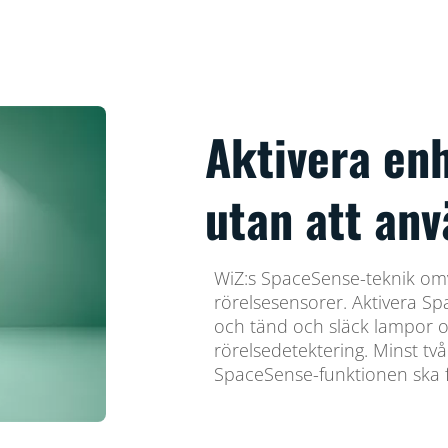
Aktivera en
utan att an
WiZ:s SpaceSense-teknik omv
rörelsesensorer. Aktivera S
och tänd och släck lampor 
rörelsedetektering. Minst två
SpaceSense-funktionen ska 