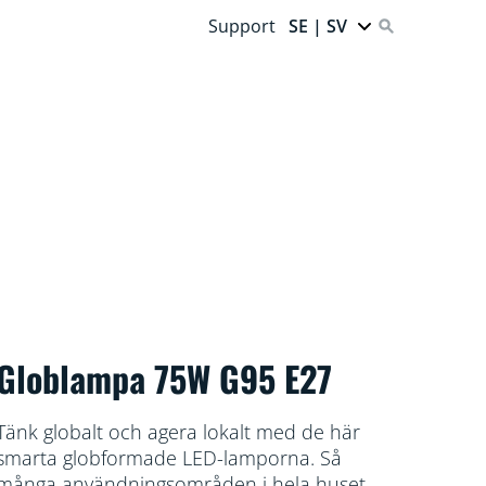
Support
SE | SV
Globlampa 75W G95 E27
Tänk globalt och agera lokalt med de här
smarta globformade LED-lamporna. Så
många användningsområden i hela huset –