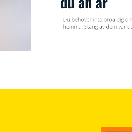
du än är
Du behöver inte oroa dig om
hemma. Stäng av dem var d