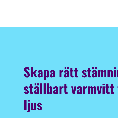
Skapa rätt stämn
ställbart varmvitt t
ljus