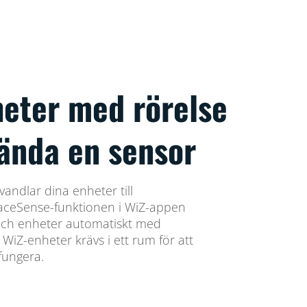
heter med rörelse
vända en sensor
andlar dina enheter till
paceSense-funktionen i WiZ-appen
och enheter automatiskt med
 WiZ-enheter krävs i ett rum för att
fungera.