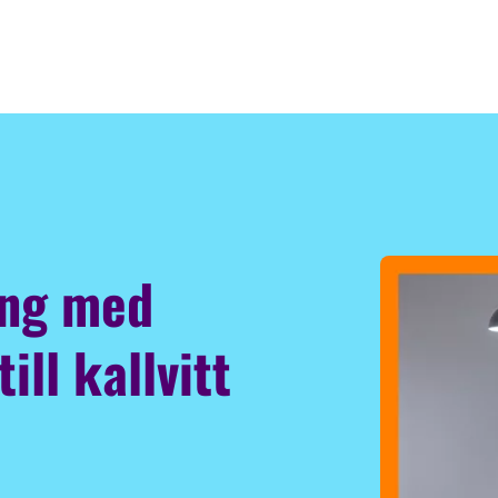
ing med
ill kallvitt