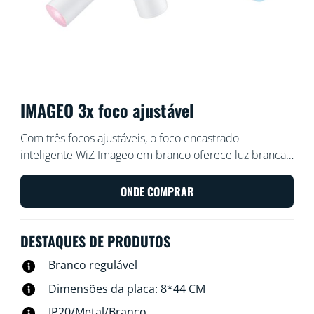
IMAGEO 3x foco ajustável
Com três focos ajustáveis, o foco encastrado
inteligente WiZ Imageo em branco oferece luz branca
quente ou fria para qualquer divisão. Utilize-o com o
Wi-Fi existente para controlar através da aplicação WiZ
ONDE COMPRAR
ou com a sua voz.
DESTAQUES DE PRODUTOS
Branco regulável
Dimensões da placa: 8*44 CM
IP20/Metal/Branco