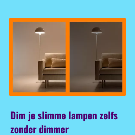
Dim je slimme lampen zelfs
zonder dimmer