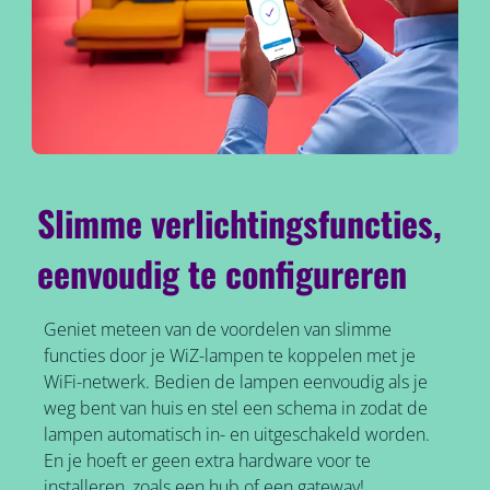
Slimme verlichtingsfuncties,
eenvoudig te configureren
Geniet meteen van de voordelen van slimme
functies door je WiZ-lampen te koppelen met je
WiFi-netwerk. Bedien de lampen eenvoudig als je
weg bent van huis en stel een schema in zodat de
lampen automatisch in- en uitgeschakeld worden.
En je hoeft er geen extra hardware voor te
installeren, zoals een hub of een gateway!