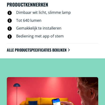
WiZ lampen werken op je eigen wifinetwerk. Meer heb
PRODUCTKENMERKEN
je niet nodig.
Dimbaar wit licht, slimme lamp
Tot 640 lumen
Gemakkelijk te installeren
Bediening met app of stem
ALLE PRODUCTSPECIFICATIES BEKIJKEN