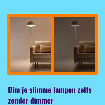
Dim je slimme lampen zelfs
zonder dimmer