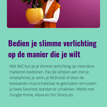
Bedien je slimme verlichting
op de manier die je wilt
Met WiZ kun je je slimme verlichting op meerdere
manieren bedienen. Pas de lampen aan met je
smartphone, je stem, je WiZmote of door de
bestaande muurschakelaar te gebruiken om tussen
je twee favoriete standen te schakelen. Werkt met
Google Home, Alexa en Siri Shortcuts.