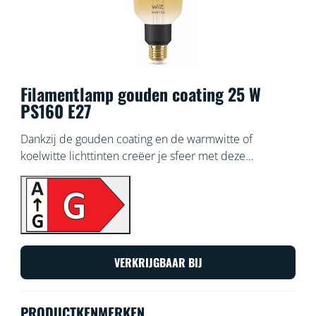
Filamentlamp gouden coating 25 W
PS160 E27
Dankzij de gouden coating en de warmwitte of
koelwitte lichttinten creëer je sfeer met deze
verlengde slimme WiZ Filament lamp in vintage stijl
met instelbaar wit licht. Gebruik de WiZ app of je stem
om de verlichting te dimmen of feller te zetten, of
gebruik voorgeprogrammeerde lichtinstellingen op Wi-
Fi-setups.
VERKRIJGBAAR BIJ
PRODUCTKENMERKEN