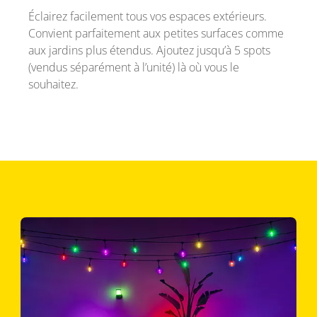
Éclairez facilement tous vos espaces extérieurs.
Convient parfaitement aux petites surfaces comme
aux jardins plus étendus. Ajoutez jusqu’à 5 spots
(vendus séparément à l’unité) là où vous le
souhaitez.