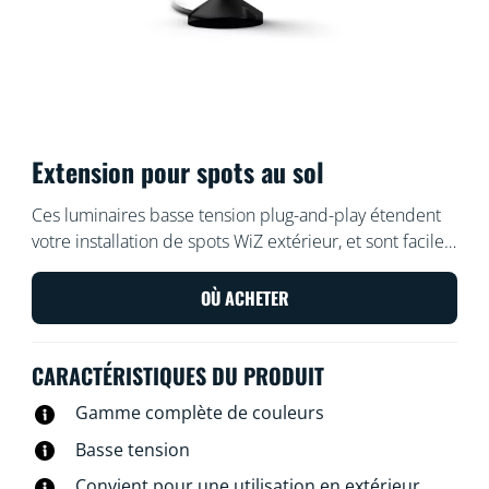
Extension pour spots au sol
Ces luminaires basse tension plug-and-play étendent
votre installation de spots WiZ extérieur, et sont faciles
et sûrs à installer. Disposez-les ou réorganisez-les à
votre goût, sans câblage supplémentaire. Utilisez votre
OÙ ACHETER
réseau Wi-Fi existant pour contrôler les lumières avec
la voix ou via l’application WiZ.
CARACTÉRISTIQUES DU PRODUIT
Gamme complète de couleurs
Basse tension
Convient pour une utilisation en extérieur